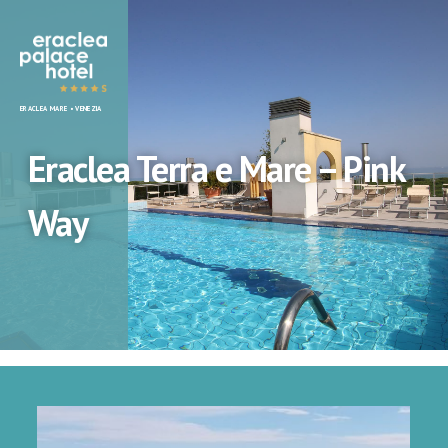
Eraclea
ERACLEA MARE • VENEZIA
Palace
Hotel
Eraclea Terra e Mare – Pink
Way