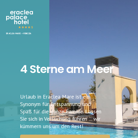
Eraclea
ERACLEA MARE • VENEZIA
Palace
Hotel
4 Sterne am Meer
Urlaub in Eraclea Mare ist ein
Synonym für Entspannung und
Spaß für die ganze Familie. Lassen
Sie sich in Versuchung führen ... wir
kümmern uns um den Rest!