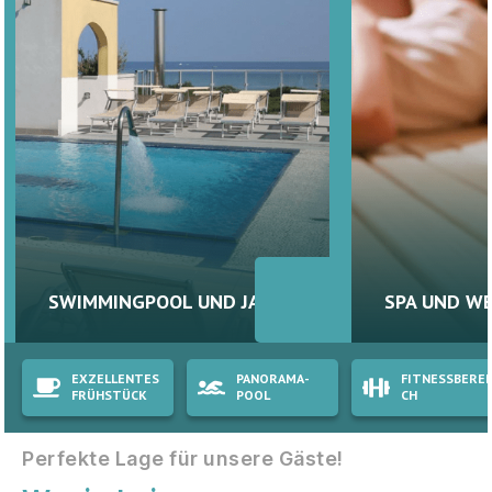
SWIMMINGPOOL UND JACUZZI
SPA UND W
EXZELLENTES
PANORAMA-
FITNESSBEREI
FRÜHSTÜCK
POOL
CH
Perfekte Lage für unsere Gäste!