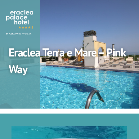
Eraclea
ERACLEA MARE • VENEZIA
Palace
Hotel
Eraclea Terra e Mare – Pink
Way