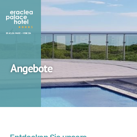
Eraclea
ERACLEA MARE • VENEZIA
Palace
Hotel
Angebote