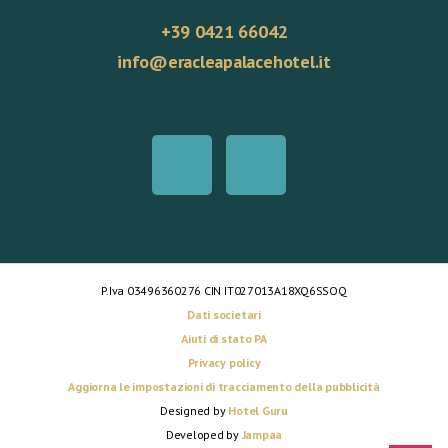
+39 0421 66042
info@eracleapalacehotel.it
P.Iva 03496360276 CIN IT027013A18XQ6SSOQ
Dati societari
Aiuti di stato PA
Privacy policy
Aggiorna le impostazioni di tracciamento della pubblicità
Designed by
Hotel Guru
Developed by
Jampaa