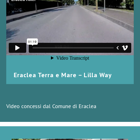
Eraclea Terra e Mare – Lilla Way
Video concessi dal Comune di Eraclea