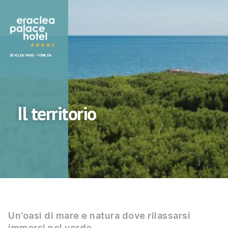
Eraclea
ERACLEA MARE • VENEZIA
Palace
Hotel
Il territorio
Un’oasi di mare e natura dove rilassarsi
immersi nel verde