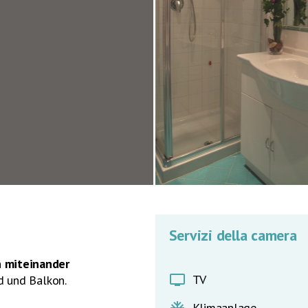
Servizi della camera
 miteinander
tv
TV
d und Balkon.
Klimaanlage