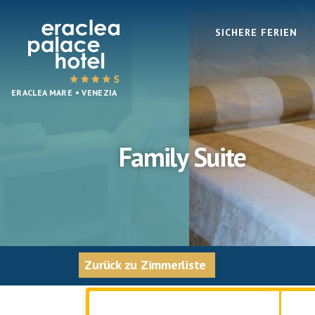
SICHERE FERIEN
Eraclea
ERACLEA MARE • VENEZIA
Palace
Hotel
Family Suite
Zurück zu Zimmerliste