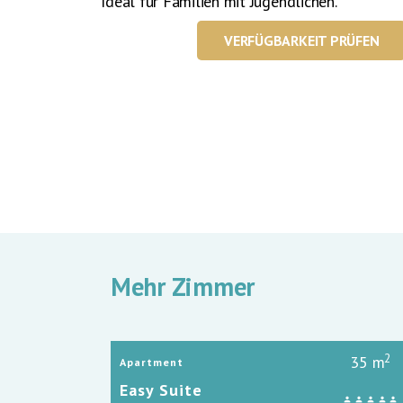
Ideal für Familien mit Jugendlichen.
VERFÜGBARKEIT PRÜFEN
Mehr Zimmer
2
35 m
Apartment
Easy Suite
person
person
person
person
person