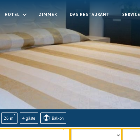
HOTEL
ZIMMER
DAS RESTAURANT
SERVIC
2
deck
26 m
4 gäste
Balkon