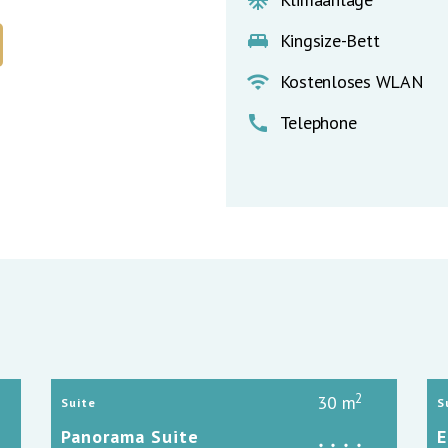
ac_unit
king_bed
Kingsize-Bett
wifi
Kostenloses WLAN
call
Telephone
2
30 m
Suite
S
Panorama Suite
E
person
person
person
person