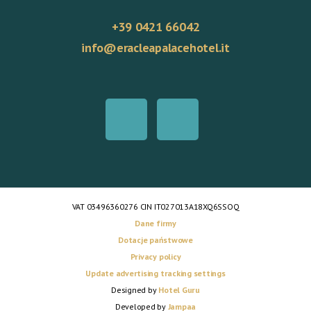
+39 0421 66042
info@eracleapalacehotel.it
VAT 03496360276 CIN IT027013A18XQ6SSOQ
Dane firmy
Dotacje państwowe
Privacy policy
Update advertising tracking settings
Designed by
Hotel Guru
Developed by
Jampaa